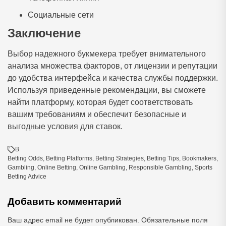
Социальные сети
Заключение
Выбор надежного букмекера требует внимательного
анализа множества факторов, от лицензии и репутации
до удобства интерфейса и качества службы поддержки.
Используя приведенные рекомендации, вы сможете
найти платформу, которая будет соответствовать
вашим требованиям и обеспечит безопасные и
выгодные условия для ставок.
В
Betting Odds
,
Betting Platforms
,
Betting Strategies
,
Betting Tips
,
Bookmakers
,
Gambling
,
Online Betting
,
Online Gambling
,
Responsible Gambling
,
Sports
Betting Advice
Добавить комментарий
Ваш адрес email не будет опубликован.
Обязательные поля