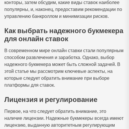
конторы, затем обсудим, какие виды ставок наиболее
популярны, и, наконец, предоставим рекомендации по
управлению банкроллом и минимизации рисков.
Как выбрать надежного букмекера
для онлайн ставок
В современном мире онлайн ставки стали популярным
способом развлечения и заработка. Однако, выбор
надежного букмекера может быть сложной задачей. В
этой статье мы рассмотрим ключевые аспекты, на
которые следует обратить внимание при выборе
платформы для ставок.
Лицензия и регулирование
Первое, на что следует обратить внимание, это
наличие лицензии. Надежные букмекеры всегда имеют
лицензию, выданную авторитетным регулирующим