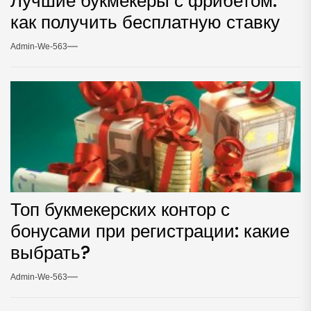
Лучшие букмекеры с фрибетом:
как получить бесплатную ставку
Admin-We-563
Топ букмекерских контор с
бонусами при регистрации: какие
выбрать?
Admin-We-563