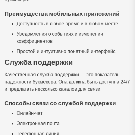
Преимущества мобильных приложений
Доступность в любое время и в любом месте
Уведомления о событиях и изменении
коэффициентов
Простой и интуитивно понятный интерфейс
Служба поддержки
Качественная служба поддержки — это показатель
надежности букмекера. Она должна быть доступна 24/7
и предлагать несколько каналов для связи.
Способы связи со службой поддержки
Онлайн-чат
Электронная почта
Телефонная линия