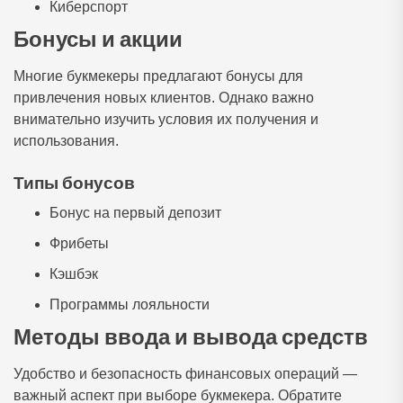
Киберспорт
Бонусы и акции
Многие букмекеры предлагают бонусы для
привлечения новых клиентов. Однако важно
внимательно изучить условия их получения и
использования.
Типы бонусов
Бонус на первый депозит
Фрибеты
Кэшбэк
Программы лояльности
Методы ввода и вывода средств
Удобство и безопасность финансовых операций —
важный аспект при выборе букмекера. Обратите