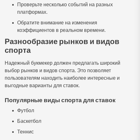
Проверьте несколько событий на разных
платформах.
Обратите внимание на изменения
коэффициентов в реальном времени.
Разнообразие рынков и видов
спорта
Надежный букмекер должен предлагать широкий
выбор рынков и видов спорта. Это позволяет
пользователям находить наиболее интересные и
выгодные варианты для ставок.
Популярные виды спорта для ставок
Футбол
Баскетбол
Теннис