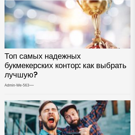
Топ самых надежных
букмекерских контор: как выбрать
лучшую?
Admin-We-563