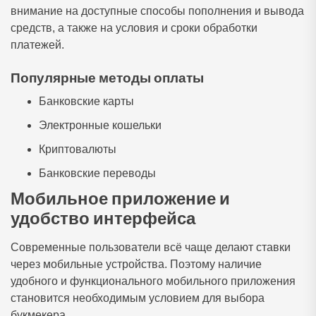
внимание на доступные способы пополнения и вывода
средств, а также на условия и сроки обработки
платежей.
Популярные методы оплаты
Банковские карты
Электронные кошельки
Криптовалюты
Банковские переводы
Мобильное приложение и
удобство интерфейса
Современные пользователи всё чаще делают ставки
через мобильные устройства. Поэтому наличие
удобного и функционального мобильного приложения
становится необходимым условием для выбора
букмекера.