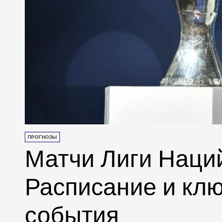
ПРОГНОЗЫ
Матчи Лиги Наци
Расписание и кл
события