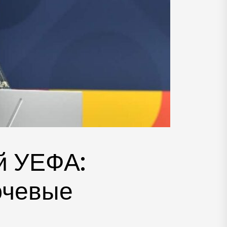
й УЕФА:
ючевые