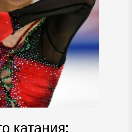
о катания: