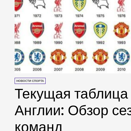
НОВОСТИ СПОРТА
Текущая таблица
Англии: Обзор се
команд