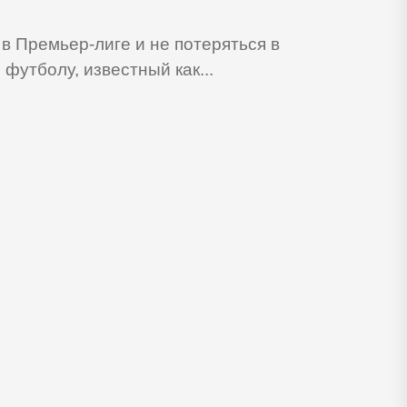
в Премьер-лиге и не потеряться в
утболу, известный как...