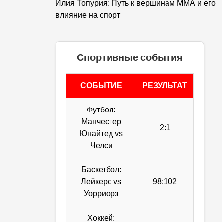
Илия Топурия: Путь к вершинам ММА и его
влияние на спорт
Спортивные события
СОБЫТИЕ
РЕЗУЛЬТАТ
Футбол:
Манчестер
2:1
Юнайтед vs
Челси
Баскетбол:
Лейкерс vs
98:102
Уорриорз
Хоккей: