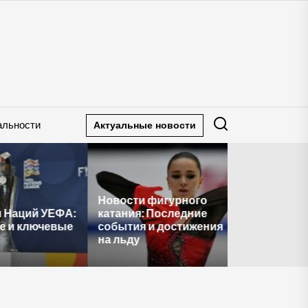
альности
Актуальные новости
Новости фигурного
«Манчестер
аций УЕФА:
катания: Последние
против «Эве
 ключевые
события и достижения
Превью матч
на льду
ожидания б